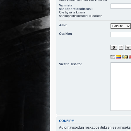
Varmista
sähköpostiosoitteesi:
Ole hyvä ja kirjoita
sähköpostiosoitteesi uudelleen.
Aihe:
Otsikko:
Viestin sisältö:
CONFIRM
Automatisoidun roskapostituksen estämiseksi