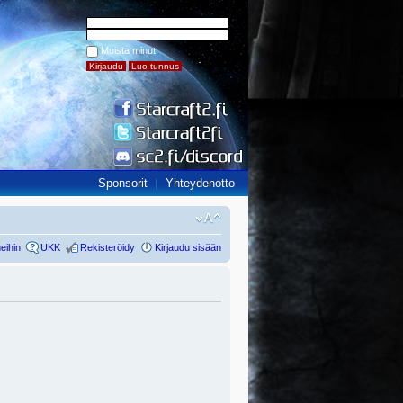
Muista minut
Sponsorit
Yhteydenotto
eihin
UKK
Rekisteröidy
Kirjaudu sisään