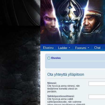
Etusivu
Chat
Ladder
Foorumi
Etusivu
Ota yhteyttä ylläpitoon
Nimesi:
Ole hyvä ja anna nimesi, niin
tiedämme keneltä viesti on
peräisin.
Sähköpostiosoitteesi:
Ole hyvä ja anna validi
sähköpostiosoite, niin voimme
ottaa sinuun tarvittaessa yhteyttä.