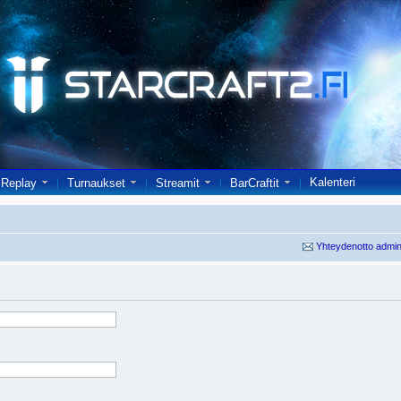
Kalenteri
Replay
Turnaukset
Streamit
BarCraftit
Yhteydenotto admin