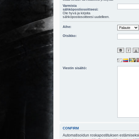
Varmista
sähköpostiosoitteesi:
Ole hyvä ja kirjoita
sähköpostiosoitteesi uudelleen.
Aihe:
Otsikko:
Viestin sisältö:
CONFIRM
Automatisoidun roskapostituksen estämiseksi