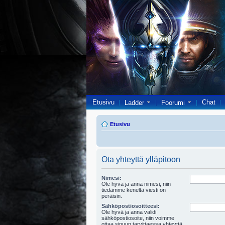
Etusivu
Chat
Ladder
Foorumi
Etusivu
Ota yhteyttä ylläpitoon
Nimesi:
Ole hyvä ja anna nimesi, niin
tiedämme keneltä viesti on
peräisin.
Sähköpostiosoitteesi:
Ole hyvä ja anna validi
sähköpostiosoite, niin voimme
ottaa sinuun tarvittaessa yhteyttä.