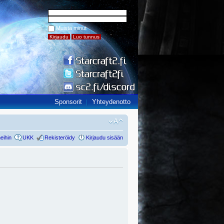
Muista minut
Sponsorit
Yhteydenotto
eihin
UKK
Rekisteröidy
Kirjaudu sisään