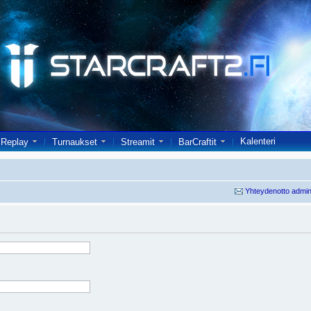
Kalenteri
Replay
Turnaukset
Streamit
BarCraftit
Yhteydenotto admin