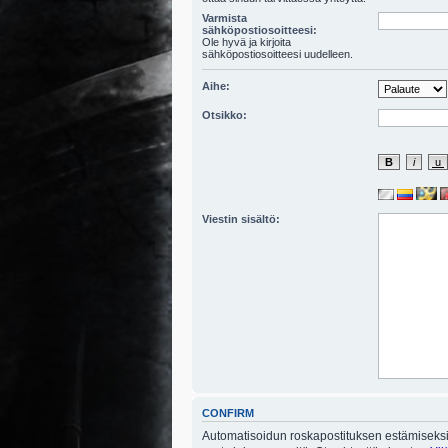
Varmista
sähköpostiosoitteesi:
Ole hyvä ja kirjoita
sähköpostiosoitteesi uudelleen.
Aihe:
Otsikko:
Viestin sisältö:
CONFIRM
Automatisoidun roskapostituksen estämiseksi