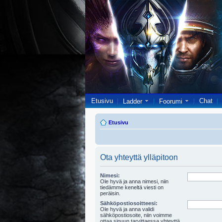
Etusivu
Chat
Ladder
Foorumi
Etusivu
Ota yhteyttä ylläpitoon
Nimesi:
Ole hyvä ja anna nimesi, niin
tiedämme keneltä viesti on
peräisin.
Sähköpostiosoitteesi:
Ole hyvä ja anna validi
sähköpostiosoite, niin voimme
ottaa sinuun tarvittaessa yhteyttä.