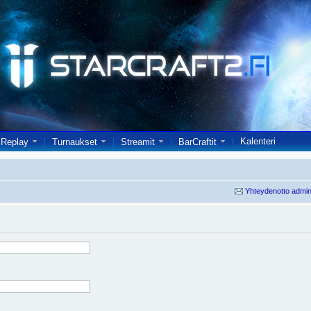
Kalenteri
Replay
Turnaukset
Streamit
BarCraftit
Yhteydenotto admin