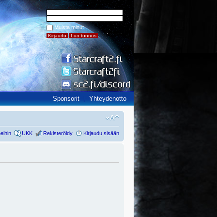
Muista minut
Sponsorit
Yhteydenotto
eihin
UKK
Rekisteröidy
Kirjaudu sisään