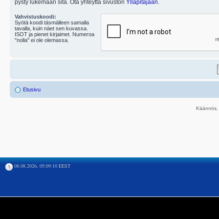
pysty lukemaan sitä. Ota yhteyttä sivuston
Ylläpitäjään
.
Vahvistuskoodi:
Syötä koodi täsmälleen samalla
tavalla, kuin näet sen kuvassa.
ISOT ja pienet kirjaimet. Numeroa
"nolla" ei ole olemassa.
Etusivu
Käännös, 
08.08.2026, 05:09:10 EEST