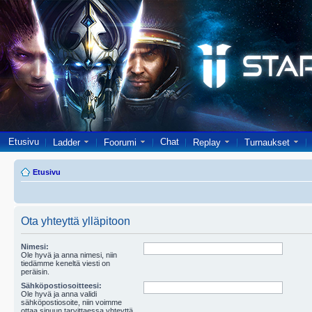
Etusivu
Chat
Ladder
Foorumi
Replay
Turnaukset
Etusivu
Ota yhteyttä ylläpitoon
Nimesi:
Ole hyvä ja anna nimesi, niin
tiedämme keneltä viesti on
peräisin.
Sähköpostiosoitteesi:
Ole hyvä ja anna validi
sähköpostiosoite, niin voimme
ottaa sinuun tarvittaessa yhteyttä.