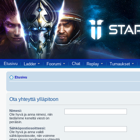
Etusivu
Chat
Ladder
Foorumi
Replay
Turnaukset
Etusivu
Ota yhteyttä ylläpitoon
Nimesi:
Ole hyvä ja anna nimesi, niin
tiedämme keneltä viesti on
peräisin.
Sähköpostiosoitteesi:
Ole hyvä ja anna validi
sähköpostiosoite, niin voimme
ottaa sinuun tarvittaessa yhteyttä.