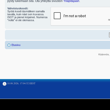
pysty lukemaan sitä. Ota yhteyttä sivuston
Ylläpitäjään
.
Vahvistuskoodi:
Syötä koodi täsmälleen samalla
tavalla, kuin näet sen kuvassa.
ISOT ja pienet kirjaimet. Numeroa
"nolla" ei ole olemassa.
Etusivu
Käännös, 
10.08.2026, 17:04:52 EEST