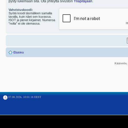
pysty lukemaan sitä. Ota yhteyttä sivuston
Ylläpitäjään
.
Vahvistuskoodi:
Syötä koodi täsmälleen samalla
tavalla, kuin näet sen kuvassa.
ISOT ja pienet kirjaimet. Numeroa
"nolla" ei ole olemassa.
Etusivu
Käännös, 
07.08.2026, 10:01:18 EEST