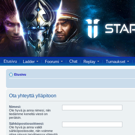
Etusivu
Chat
Ladder
Foorumi
Replay
Turnaukset
Etusivu
Ota yhteyttä ylläpitoon
Nimesi:
Ole hyvä ja anna nimesi, niin
tiedämme keneltä viesti on
peräisin.
Sähköpostiosoitteesi:
Ole hyvä ja anna validi
sähköpostiosoite, niin voimme
ottaa sinuun tarvittaessa yhteyttä.