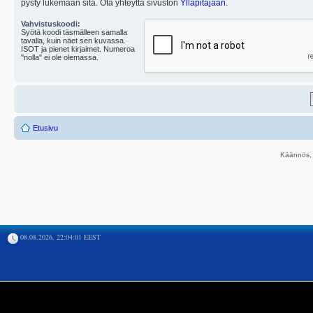
pysty lukemaan sitä. Ota yhteyttä sivuston
Ylläpitäjään
.
Vahvistuskoodi:
Syötä koodi täsmälleen samalla
tavalla, kuin näet sen kuvassa.
ISOT ja pienet kirjaimet. Numeroa
"nolla" ei ole olemassa.
Etusivu
Käännös, 
08.08.2026, 22:04:01 EEST