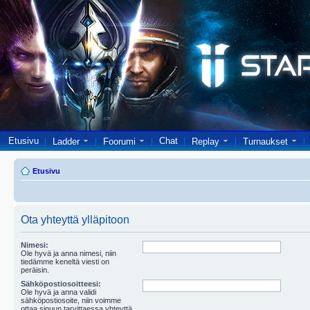
Etusivu
Chat
Ladder
Foorumi
Replay
Turnaukset
Etusivu
Ota yhteyttä ylläpitoon
Nimesi:
Ole hyvä ja anna nimesi, niin
tiedämme keneltä viesti on
peräisin.
Sähköpostiosoitteesi:
Ole hyvä ja anna validi
sähköpostiosoite, niin voimme
ottaa sinuun tarvittaessa yhteyttä.