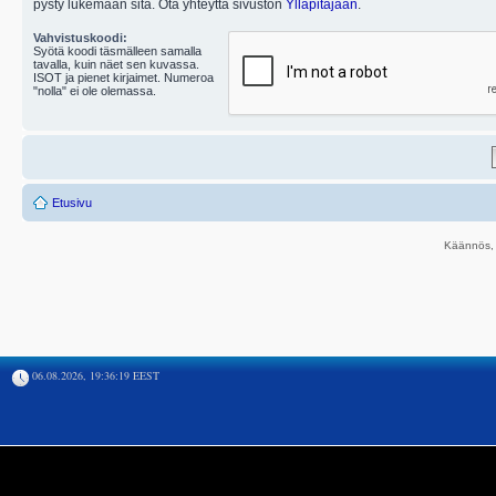
pysty lukemaan sitä. Ota yhteyttä sivuston
Ylläpitäjään
.
Vahvistuskoodi:
Syötä koodi täsmälleen samalla
tavalla, kuin näet sen kuvassa.
ISOT ja pienet kirjaimet. Numeroa
"nolla" ei ole olemassa.
Etusivu
Käännös, 
06.08.2026, 19:36:19 EEST