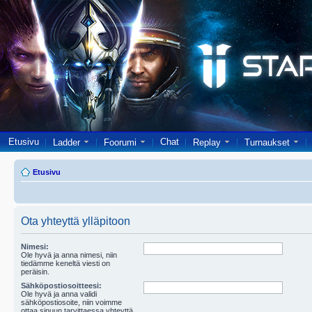
Etusivu
Chat
Ladder
Foorumi
Replay
Turnaukset
Etusivu
Ota yhteyttä ylläpitoon
Nimesi:
Ole hyvä ja anna nimesi, niin
tiedämme keneltä viesti on
peräisin.
Sähköpostiosoitteesi:
Ole hyvä ja anna validi
sähköpostiosoite, niin voimme
ottaa sinuun tarvittaessa yhteyttä.