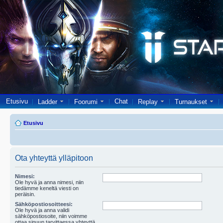
Etusivu
Chat
Ladder
Foorumi
Replay
Turnaukset
Etusivu
Ota yhteyttä ylläpitoon
Nimesi:
Ole hyvä ja anna nimesi, niin
tiedämme keneltä viesti on
peräisin.
Sähköpostiosoitteesi:
Ole hyvä ja anna validi
sähköpostiosoite, niin voimme
ottaa sinuun tarvittaessa yhteyttä.