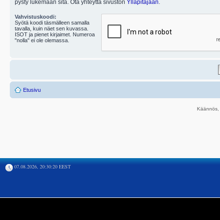
pysty lukemaan sitä. Ota yhteyttä sivuston
Ylläpitäjään
.
Vahvistuskoodi:
Syötä koodi täsmälleen samalla
tavalla, kuin näet sen kuvassa.
ISOT ja pienet kirjaimet. Numeroa
"nolla" ei ole olemassa.
Etusivu
Käännös, 
07.08.2026, 20:30:20 EEST