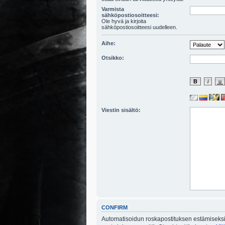
Varmista
sähköpostiosoitteesi:
Ole hyvä ja kirjoita
sähköpostiosoitteesi uudelleen.
Aihe:
Otsikko:
Viestin sisältö:
CONFIRM
Automatisoidun roskapostituksen estämiseksi