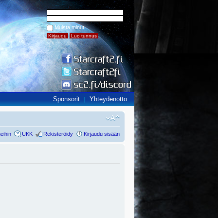
Muista minut
Sponsorit
Yhteydenotto
eihin
UKK
Rekisteröidy
Kirjaudu sisään