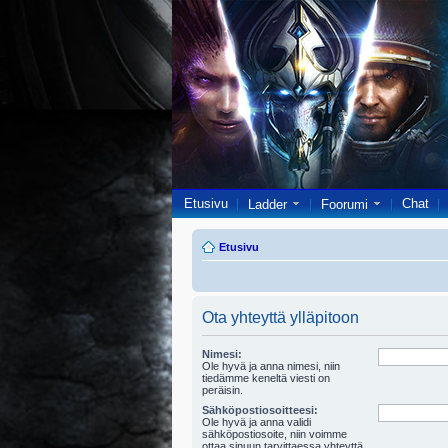
Etusivu
Chat
Ladder
Foorumi
Etusivu
Ota yhteyttä ylläpitoon
Nimesi:
Ole hyvä ja anna nimesi, niin
tiedämme keneltä viesti on
peräisin.
Sähköpostiosoitteesi:
Ole hyvä ja anna validi
sähköpostiosoite, niin voimme
ottaa sinuun tarvittaessa yhteyttä.