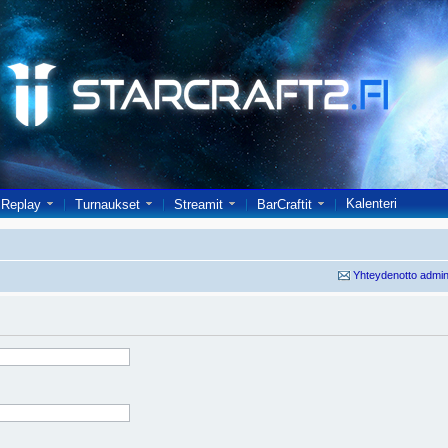
Kalenteri
Replay
Turnaukset
Streamit
BarCraftit
Yhteydenotto admin