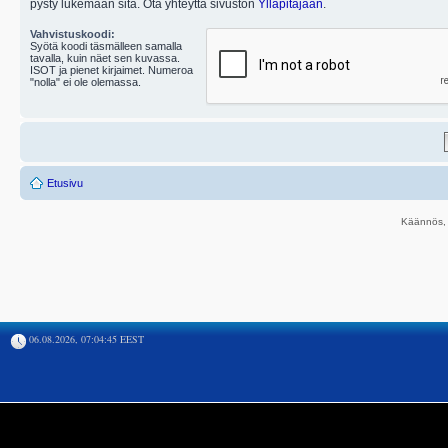
pysty lukemaan sitä. Ota yhteyttä sivuston
Ylläpitäjään
.
Vahvistuskoodi:
Syötä koodi täsmälleen samalla
tavalla, kuin näet sen kuvassa.
ISOT ja pienet kirjaimet. Numeroa
"nolla" ei ole olemassa.
Etusivu
Käännös, 
06.08.2026, 07:04:45 EEST