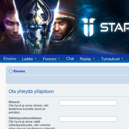
Etusivu
Chat
Ladder
Foorumi
Replay
Turnaukset
Etusivu
Ota yhteyttä ylläpitoon
Nimesi:
Ole hyvä ja anna nimesi, niin
tiedämme keneltä viesti on
peräisin.
Sähköpostiosoitteesi:
Ole hyvä ja anna validi
sähköpostiosoite, niin voimme
ottaa sinuun tarvittaessa yhteyttä.