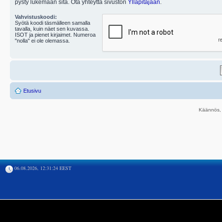
pysty lukemaan sitä. Ota yhteyttä sivuston
Ylläpitäjään
.
Vahvistuskoodi:
Syötä koodi täsmälleen samalla
tavalla, kuin näet sen kuvassa.
ISOT ja pienet kirjaimet. Numeroa
"nolla" ei ole olemassa.
Etusivu
Käännös, 
06.08.2026, 12:31:24 EEST