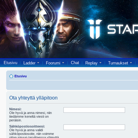
Etusivu
Chat
Ladder
Foorumi
Replay
Turnaukset
Etusivu
Ota yhteyttä ylläpitoon
Nimesi:
Ole hyvä ja anna nimesi, niin
tiedämme keneltä viesti on
peräisin.
Sähköpostiosoitteesi:
Ole hyvä ja anna validi
sähköpostiosoite, niin voimme
ottaa sinuun tarvittaessa yhteyttä.