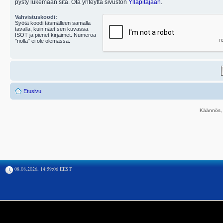
pysty lukemaan sitä. Ota yhteyttä sivuston
Ylläpitäjään
.
Vahvistuskoodi:
Syötä koodi täsmälleen samalla
tavalla, kuin näet sen kuvassa.
ISOT ja pienet kirjaimet. Numeroa
"nolla" ei ole olemassa.
Etusivu
Käännös, 
08.08.2026, 14:59:06 EEST