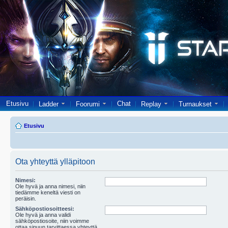
Etusivu
Chat
Ladder
Foorumi
Replay
Turnaukset
Etusivu
Ota yhteyttä ylläpitoon
Nimesi:
Ole hyvä ja anna nimesi, niin
tiedämme keneltä viesti on
peräisin.
Sähköpostiosoitteesi:
Ole hyvä ja anna validi
sähköpostiosoite, niin voimme
ottaa sinuun tarvittaessa yhteyttä.