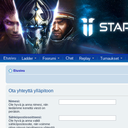
Etusivu
Chat
Ladder
Foorumi
Replay
Turnaukset
Etusivu
Ota yhteyttä ylläpitoon
Nimesi:
Ole hyvä ja anna nimesi, niin
tiedämme keneltä viesti on
peräisin.
Sähköpostiosoitteesi:
Ole hyvä ja anna validi
sähköpostiosoite, niin voimme
ottaa sinuun tarvittaessa yhteyttä.