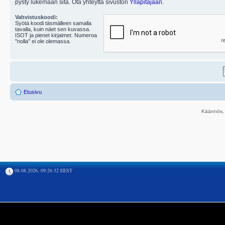
pysty lukemaan sitä. Ota yhteyttä sivuston
Ylläpitäjään
.
Vahvistuskoodi:
Syötä koodi täsmälleen samalla
tavalla, kuin näet sen kuvassa.
ISOT ja pienet kirjaimet. Numeroa
"nolla" ei ole olemassa.
Etusivu
Käännös, 
08.08.2026, 09:26:32 EEST