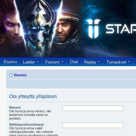
Etusivu
Chat
Ladder
Foorumi
Replay
Turnaukset
Etusivu
Ota yhteyttä ylläpitoon
Nimesi:
Ole hyvä ja anna nimesi, niin
tiedämme keneltä viesti on
peräisin.
Sähköpostiosoitteesi:
Ole hyvä ja anna validi
sähköpostiosoite, niin voimme
ottaa sinuun tarvittaessa yhteyttä.