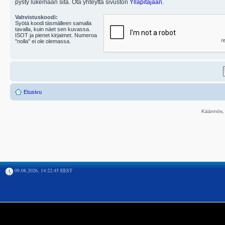
pysty lukemaan sitä. Ota yhteyttä sivuston
Ylläpitäjään
.
Vahvistuskoodi:
Syötä koodi täsmälleen samalla
tavalla, kuin näet sen kuvassa.
ISOT ja pienet kirjaimet. Numeroa
"nolla" ei ole olemassa.
Etusivu
Käännös, 
09.08.2026, 14:22:45 EEST