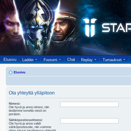
Etusivu
Chat
Ladder
Foorumi
Replay
Turnaukset
Etusivu
Ota yhteyttä ylläpitoon
Nimesi:
Ole hyvä ja anna nimesi, niin
tiedämme keneltä viesti on
peräisin.
Sähköpostiosoitteesi:
Ole hyvä ja anna validi
sähköpostiosoite, niin voimme
ottaa sinuun tarvittaessa yhteyttä.