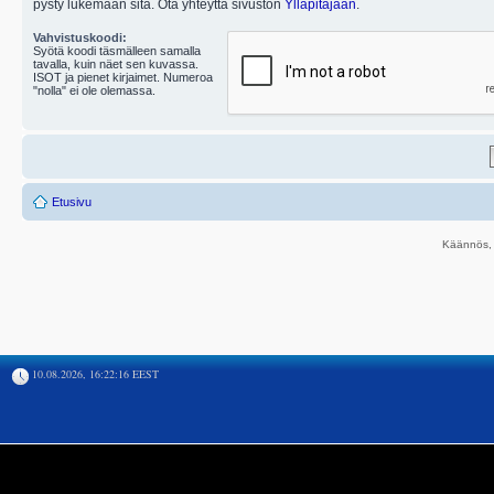
pysty lukemaan sitä. Ota yhteyttä sivuston
Ylläpitäjään
.
Vahvistuskoodi:
Syötä koodi täsmälleen samalla
tavalla, kuin näet sen kuvassa.
ISOT ja pienet kirjaimet. Numeroa
"nolla" ei ole olemassa.
Etusivu
Käännös, 
10.08.2026, 16:22:16 EEST