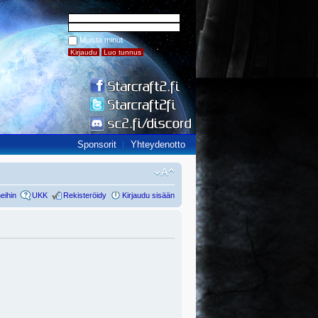
Muista minut
Sponsorit
Yhteydenotto
eihin
UKK
Rekisteröidy
Kirjaudu sisään