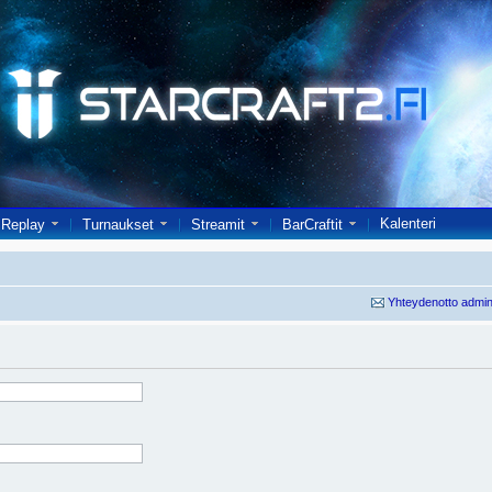
Kalenteri
Replay
Turnaukset
Streamit
BarCraftit
Yhteydenotto admin