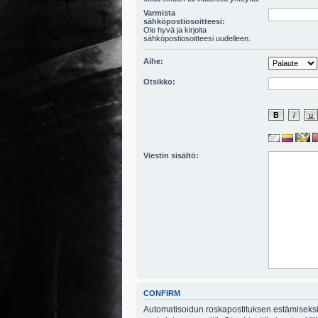
Varmista
sähköpostiosoitteesi:
Ole hyvä ja kirjoita
sähköpostiosoitteesi uudelleen.
Aihe:
Otsikko:
Viestin sisältö:
CONFIRM
Automatisoidun roskapostituksen estämiseksi