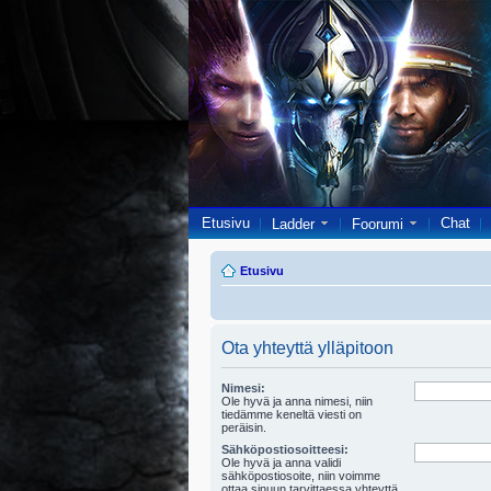
Etusivu
Chat
Ladder
Foorumi
Etusivu
Ota yhteyttä ylläpitoon
Nimesi:
Ole hyvä ja anna nimesi, niin
tiedämme keneltä viesti on
peräisin.
Sähköpostiosoitteesi:
Ole hyvä ja anna validi
sähköpostiosoite, niin voimme
ottaa sinuun tarvittaessa yhteyttä.