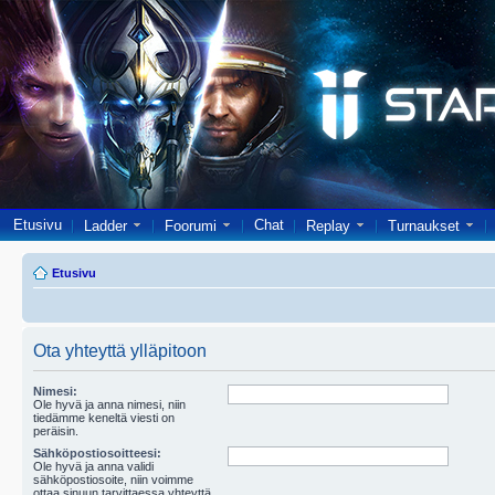
Etusivu
Chat
Ladder
Foorumi
Replay
Turnaukset
Etusivu
Ota yhteyttä ylläpitoon
Nimesi:
Ole hyvä ja anna nimesi, niin
tiedämme keneltä viesti on
peräisin.
Sähköpostiosoitteesi:
Ole hyvä ja anna validi
sähköpostiosoite, niin voimme
ottaa sinuun tarvittaessa yhteyttä.