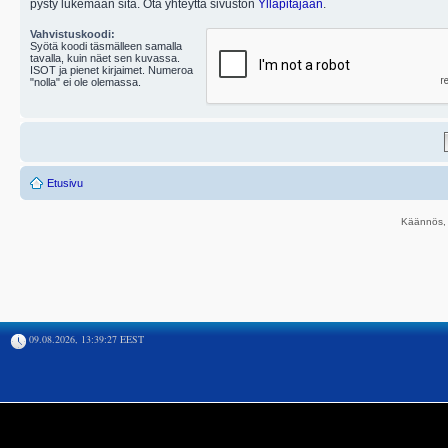
pysty lukemaan sitä. Ota yhteyttä sivuston
Ylläpitäjään
.
Vahvistuskoodi:
Syötä koodi täsmälleen samalla
tavalla, kuin näet sen kuvassa.
ISOT ja pienet kirjaimet. Numeroa
"nolla" ei ole olemassa.
Etusivu
Käännös, 
09.08.2026, 13:39:27 EEST