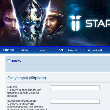
Etusivu
Chat
Ladder
Foorumi
Replay
Turnaukset
Etusivu
Ota yhteyttä ylläpitoon
Nimesi:
Ole hyvä ja anna nimesi, niin
tiedämme keneltä viesti on
peräisin.
Sähköpostiosoitteesi:
Ole hyvä ja anna validi
sähköpostiosoite, niin voimme
ottaa sinuun tarvittaessa yhteyttä.