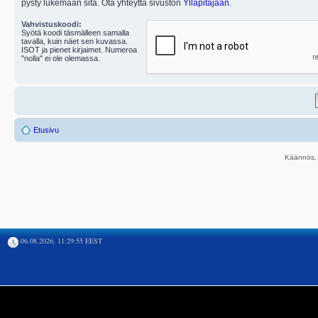
pysty lukemaan sitä. Ota yhteyttä sivuston
Ylläpitäjään
.
Vahvistuskoodi:
Syötä koodi täsmälleen samalla
tavalla, kuin näet sen kuvassa.
ISOT ja pienet kirjaimet. Numeroa
"nolla" ei ole olemassa.
Etusivu
Käännös, 
06.08.2026, 11:29:55 EEST