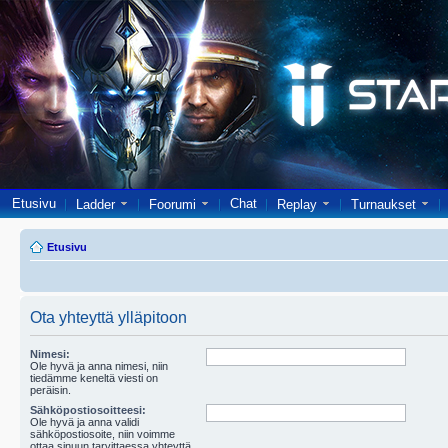
Etusivu
Chat
Ladder
Foorumi
Replay
Turnaukset
Etusivu
Ota yhteyttä ylläpitoon
Nimesi:
Ole hyvä ja anna nimesi, niin
tiedämme keneltä viesti on
peräisin.
Sähköpostiosoitteesi:
Ole hyvä ja anna validi
sähköpostiosoite, niin voimme
ottaa sinuun tarvittaessa yhteyttä.