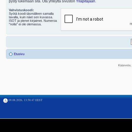
pysty lukemaan sitä. Ota yhteyttä sivuston
Ylläpitäjään
.
Vahvistuskoodi:
Syötä koodi täsmälleen samalla
tavalla, kuin näet sen kuvassa.
ISOT ja pienet kirjaimet. Numeroa
"nolla" ei ole olemassa.
Etusivu
Käännös, 
09.08.2026, 13:58:47 EEST