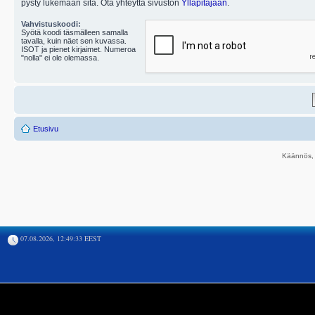
pysty lukemaan sitä. Ota yhteyttä sivuston
Ylläpitäjään
.
Vahvistuskoodi:
Syötä koodi täsmälleen samalla
tavalla, kuin näet sen kuvassa.
ISOT ja pienet kirjaimet. Numeroa
"nolla" ei ole olemassa.
Etusivu
Käännös, 
07.08.2026, 12:49:33 EEST