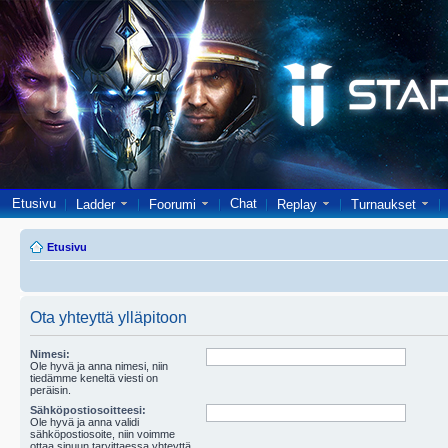
Etusivu
Chat
Ladder
Foorumi
Replay
Turnaukset
Etusivu
Ota yhteyttä ylläpitoon
Nimesi:
Ole hyvä ja anna nimesi, niin
tiedämme keneltä viesti on
peräisin.
Sähköpostiosoitteesi:
Ole hyvä ja anna validi
sähköpostiosoite, niin voimme
ottaa sinuun tarvittaessa yhteyttä.