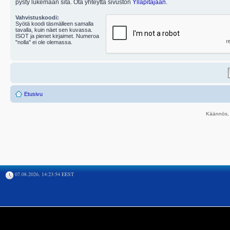
pysty lukemaan sitä. Ota yhteyttä sivuston
Ylläpitäjään
.
Vahvistuskoodi:
Syötä koodi täsmälleen samalla
tavalla, kuin näet sen kuvassa.
ISOT ja pienet kirjaimet. Numeroa
"nolla" ei ole olemassa.
Etusivu
Käännös, 
07.08.2026, 14:23:54 EEST