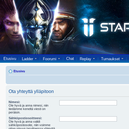
Etusivu
Chat
Ladder
Foorumi
Replay
Turnaukset
Etusivu
Ota yhteyttä ylläpitoon
Nimesi:
Ole hyvä ja anna nimesi, niin
tiedämme keneltä viesti on
peräisin.
Sähköpostiosoitteesi:
Ole hyvä ja anna validi
sähköpostiosoite, niin voimme
ottaa sinuun tarvittaessa yhteyttä.