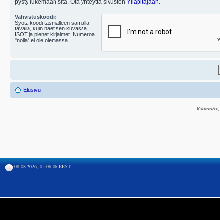
pysty lukemaan sitä. Ota yhteyttä sivuston
Ylläpitäjään
.
Vahvistuskoodi:
Syötä koodi täsmälleen samalla
tavalla, kuin näet sen kuvassa.
ISOT ja pienet kirjaimet. Numeroa
"nolla" ei ole olemassa.
Etusivu
Käännös, 
08.08.2026, 05:06:06 EEST