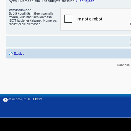
pysty lukemaan sitä. Ota yhteyttä sivuston
Ylläpitäjään
.
Vahvistuskoodi:
Syötä koodi täsmälleen samalla
tavalla, kuin näet sen kuvassa.
ISOT ja pienet kirjaimet. Numeroa
"nolla" ei ole olemassa.
Etusivu
Käännös, 
07.08.2026, 02:38:11 EEST