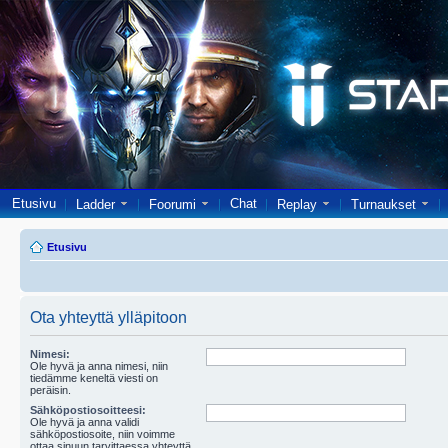
Etusivu
Chat
Ladder
Foorumi
Replay
Turnaukset
Etusivu
Ota yhteyttä ylläpitoon
Nimesi:
Ole hyvä ja anna nimesi, niin
tiedämme keneltä viesti on
peräisin.
Sähköpostiosoitteesi:
Ole hyvä ja anna validi
sähköpostiosoite, niin voimme
ottaa sinuun tarvittaessa yhteyttä.