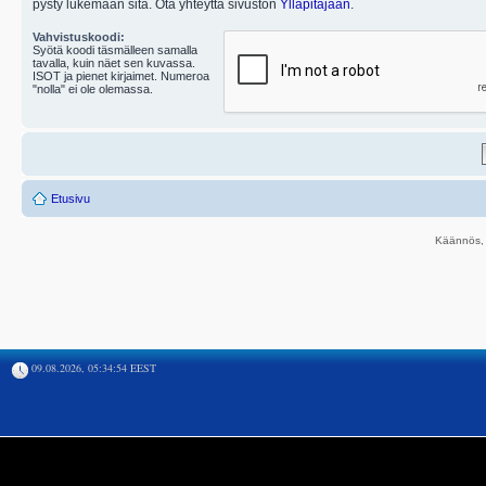
pysty lukemaan sitä. Ota yhteyttä sivuston
Ylläpitäjään
.
Vahvistuskoodi:
Syötä koodi täsmälleen samalla
tavalla, kuin näet sen kuvassa.
ISOT ja pienet kirjaimet. Numeroa
"nolla" ei ole olemassa.
Etusivu
Käännös, 
09.08.2026, 05:34:54 EEST