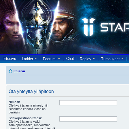
Etusivu
Chat
Ladder
Foorumi
Replay
Turnaukset
Etusivu
Ota yhteyttä ylläpitoon
Nimesi:
Ole hyvä ja anna nimesi, niin
tiedämme keneltä viesti on
peräisin.
Sähköpostiosoitteesi:
Ole hyvä ja anna validi
sähköpostiosoite, niin voimme
ottaa sinuun tarvittaessa yhteyttä.