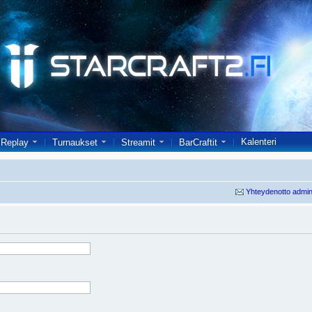
Kalenteri
Replay
Turnaukset
Streamit
BarCraftit
Yhteydenotto admin