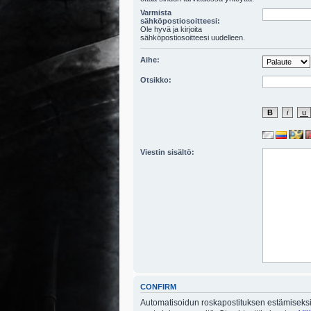
Varmista
sähköpostiosoitteesi:
Ole hyvä ja kirjoita
sähköpostiosoitteesi uudelleen.
Aihe:
Otsikko:
Viestin sisältö:
CONFIRM
Automatisoidun roskapostituksen estämiseksi