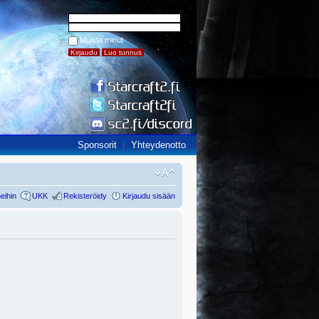
Muista minut
Sponsorit
Yhteydenotto
eihin
UKK
Rekisteröidy
Kirjaudu sisään