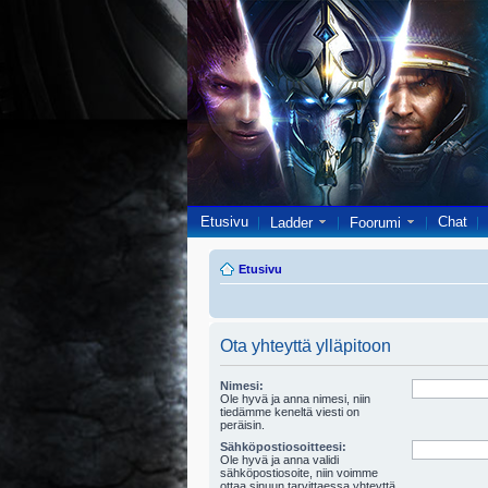
Etusivu
Chat
Ladder
Foorumi
Etusivu
Ota yhteyttä ylläpitoon
Nimesi:
Ole hyvä ja anna nimesi, niin
tiedämme keneltä viesti on
peräisin.
Sähköpostiosoitteesi:
Ole hyvä ja anna validi
sähköpostiosoite, niin voimme
ottaa sinuun tarvittaessa yhteyttä.