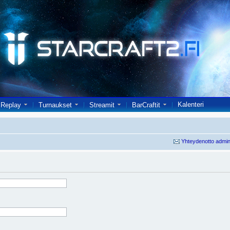
Kalenteri
Replay
Turnaukset
Streamit
BarCraftit
Yhteydenotto admin