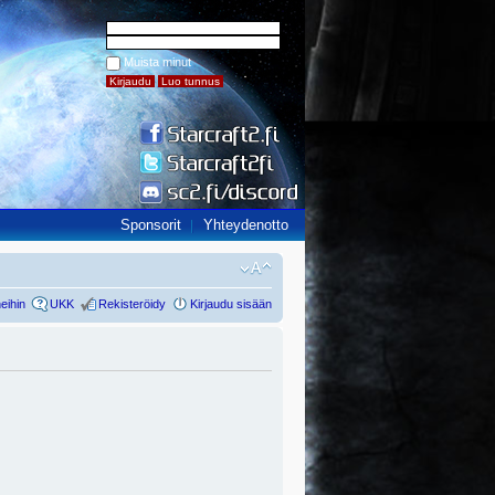
Muista minut
Sponsorit
Yhteydenotto
eihin
UKK
Rekisteröidy
Kirjaudu sisään