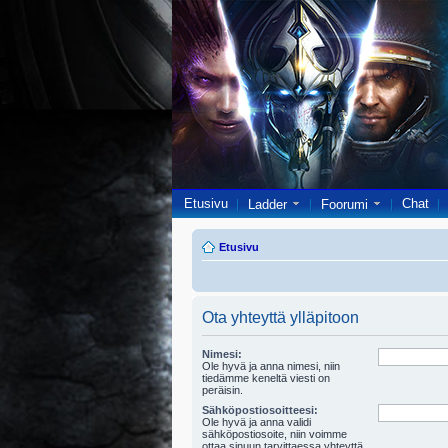
Etusivu
Chat
Ladder
Foorumi
Etusivu
Ota yhteyttä ylläpitoon
Nimesi:
Ole hyvä ja anna nimesi, niin
tiedämme keneltä viesti on
peräisin.
Sähköpostiosoitteesi:
Ole hyvä ja anna validi
sähköpostiosoite, niin voimme
ottaa sinuun tarvittaessa yhteyttä.