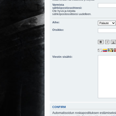
Varmista
sähköpostiosoitteesi:
Ole hyvä ja kirjoita
sähköpostiosoitteesi uudelleen.
Aihe:
Otsikko:
Viestin sisältö:
CONFIRM
Automatisoidun roskapostituksen estämiseksi