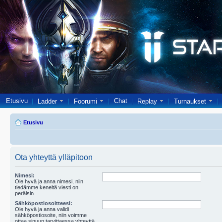
Etusivu
Chat
Ladder
Foorumi
Replay
Turnaukset
Etusivu
Ota yhteyttä ylläpitoon
Nimesi:
Ole hyvä ja anna nimesi, niin
tiedämme keneltä viesti on
peräisin.
Sähköpostiosoitteesi:
Ole hyvä ja anna validi
sähköpostiosoite, niin voimme
ottaa sinuun tarvittaessa yhteyttä.