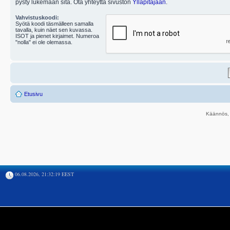
pysty lukemaan sitä. Ota yhteyttä sivuston
Ylläpitäjään
.
Vahvistuskoodi:
Syötä koodi täsmälleen samalla
tavalla, kuin näet sen kuvassa.
ISOT ja pienet kirjaimet. Numeroa
"nolla" ei ole olemassa.
Etusivu
Käännös, 
06.08.2026, 21:32:19 EEST