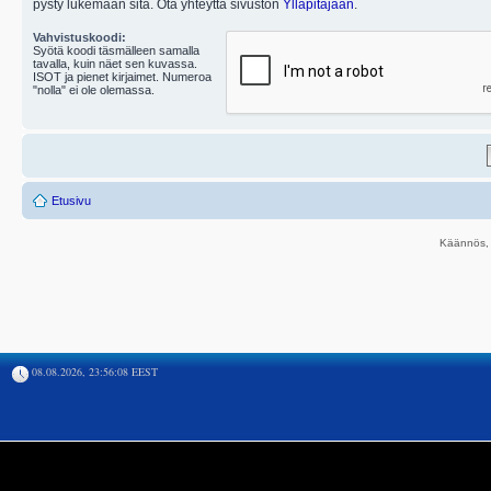
pysty lukemaan sitä. Ota yhteyttä sivuston
Ylläpitäjään
.
Vahvistuskoodi:
Syötä koodi täsmälleen samalla
tavalla, kuin näet sen kuvassa.
ISOT ja pienet kirjaimet. Numeroa
"nolla" ei ole olemassa.
Etusivu
Käännös, 
08.08.2026, 23:56:08 EEST