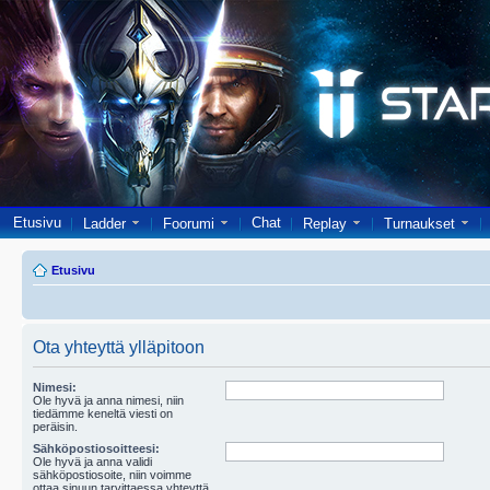
Etusivu
Chat
Ladder
Foorumi
Replay
Turnaukset
Etusivu
Ota yhteyttä ylläpitoon
Nimesi:
Ole hyvä ja anna nimesi, niin
tiedämme keneltä viesti on
peräisin.
Sähköpostiosoitteesi:
Ole hyvä ja anna validi
sähköpostiosoite, niin voimme
ottaa sinuun tarvittaessa yhteyttä.