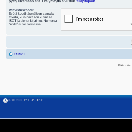
pysty lukemaan sitä. Ota yhteyttä sivuston
Ylläpitäjään
.
Vahvistuskoodi:
Syötä koodi täsmälleen samalla
tavalla, kuin näet sen kuvassa.
ISOT ja pienet kirjaimet. Numeroa
"nolla" ei ole olemassa.
Etusivu
Käännös, 
07.08.2026, 12:41:45 EEST