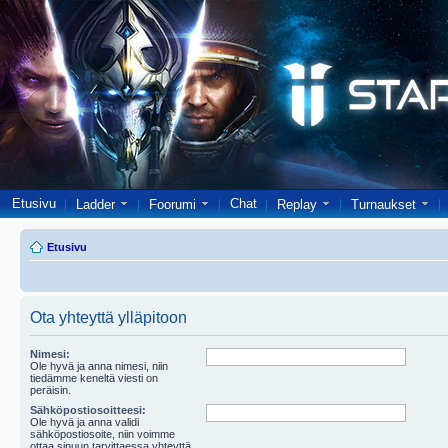
Etusivu
Chat
Ladder
Foorumi
Replay
Turnaukset
Etusivu
Ota yhteyttä ylläpitoon
Nimesi:
Ole hyvä ja anna nimesi, niin
tiedämme keneltä viesti on
peräisin.
Sähköpostiosoitteesi:
Ole hyvä ja anna validi
sähköpostiosoite, niin voimme
ottaa sinuun tarvittaessa yhteyttä.