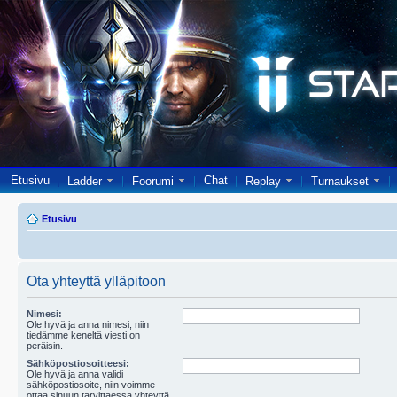
Etusivu
Chat
Ladder
Foorumi
Replay
Turnaukset
Etusivu
Ota yhteyttä ylläpitoon
Nimesi:
Ole hyvä ja anna nimesi, niin
tiedämme keneltä viesti on
peräisin.
Sähköpostiosoitteesi:
Ole hyvä ja anna validi
sähköpostiosoite, niin voimme
ottaa sinuun tarvittaessa yhteyttä.