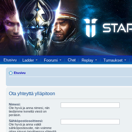
Etusivu
Chat
Ladder
Foorumi
Replay
Turnaukset
Etusivu
Ota yhteyttä ylläpitoon
Nimesi:
Ole hyvä ja anna nimesi, niin
tiedämme keneltä viesti on
peräisin.
Sähköpostiosoitteesi:
Ole hyvä ja anna validi
sähköpostiosoite, niin voimme
ottaa sinuun tarvittaessa yhteyttä.