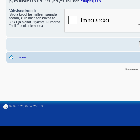
pysty lukemaan sitä. Ota yhteyttä sivuston
Ylläpitäjään
.
Vahvistuskoodi:
Syötä koodi täsmälleen samalla
tavalla, kuin näet sen kuvassa.
ISOT ja pienet kirjaimet. Numeroa
"nolla" ei ole olemassa.
Etusivu
Käännös, 
09.08.2026, 02:54:25 EEST