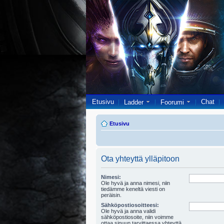
Etusivu
Chat
Ladder
Foorumi
Etusivu
Ota yhteyttä ylläpitoon
Nimesi:
Ole hyvä ja anna nimesi, niin
tiedämme keneltä viesti on
peräisin.
Sähköpostiosoitteesi:
Ole hyvä ja anna validi
sähköpostiosoite, niin voimme
ottaa sinuun tarvittaessa yhteyttä.