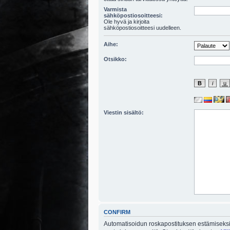
Varmista
sähköpostiosoitteesi:
Ole hyvä ja kirjoita
sähköpostiosoitteesi uudelleen.
Aihe:
Otsikko:
Viestin sisältö:
CONFIRM
Automatisoidun roskapostituksen estämiseksi