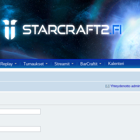
Kalenteri
Replay
Turnaukset
Streamit
BarCraftit
Yhteydenotto admin