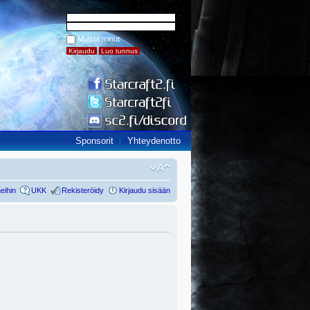
Muista minut
Sponsorit
Yhteydenotto
eihin
UKK
Rekisteröidy
Kirjaudu sisään