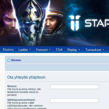
Etusivu
Chat
Ladder
Foorumi
Replay
Turnaukset
Etusivu
Ota yhteyttä ylläpitoon
Nimesi:
Ole hyvä ja anna nimesi, niin
tiedämme keneltä viesti on
peräisin.
Sähköpostiosoitteesi:
Ole hyvä ja anna validi
sähköpostiosoite, niin voimme
ottaa sinuun tarvittaessa yhteyttä.