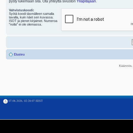
pysty lukemaan sitä. Ota yhteyttä sivuston
Ylläpitäjään
.
Vahvistuskoodi:
Syötä koodi täsmälleen samalla
tavalla, kuin näet sen kuvassa.
ISOT ja pienet kirjaimet. Numeroa
"nolla" ei ole olemassa.
Etusivu
Käännös, 
07.08.2026, 02:28:07 EEST