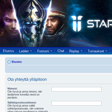
Etusivu
Chat
Ladder
Foorumi
Replay
Turnaukset
Etusivu
Ota yhteyttä ylläpitoon
Nimesi:
Ole hyvä ja anna nimesi, niin
tiedämme keneltä viesti on
peräisin.
Sähköpostiosoitteesi:
Ole hyvä ja anna validi
sähköpostiosoite, niin voimme
ottaa sinuun tarvittaessa yhteyttä.