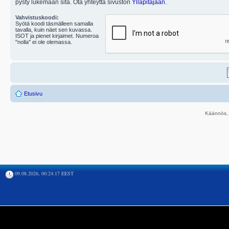
pysty lukemaan sitä. Ota yhteyttä sivuston
Ylläpitäjään
.
Vahvistuskoodi:
Syötä koodi täsmälleen samalla
tavalla, kuin näet sen kuvassa.
ISOT ja pienet kirjaimet. Numeroa
"nolla" ei ole olemassa.
Etusivu
Käännös, 
09.08.2026, 00:24:17 EEST