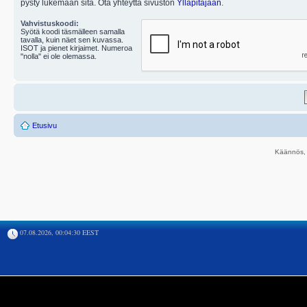
pysty lukemaan sitä. Ota yhteyttä sivuston
Ylläpitäjään
.
Vahvistuskoodi:
Syötä koodi täsmälleen samalla
tavalla, kuin näet sen kuvassa.
ISOT ja pienet kirjaimet. Numeroa
"nolla" ei ole olemassa.
Etusivu
Käännös, 
07.08.2026, 00:04:30 EEST