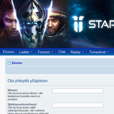
Etusivu
Chat
Ladder
Foorumi
Replay
Turnaukset
Etusivu
Ota yhteyttä ylläpitoon
Nimesi:
Ole hyvä ja anna nimesi, niin
tiedämme keneltä viesti on
peräisin.
Sähköpostiosoitteesi:
Ole hyvä ja anna validi
sähköpostiosoite, niin voimme
ottaa sinuun tarvittaessa yhteyttä.