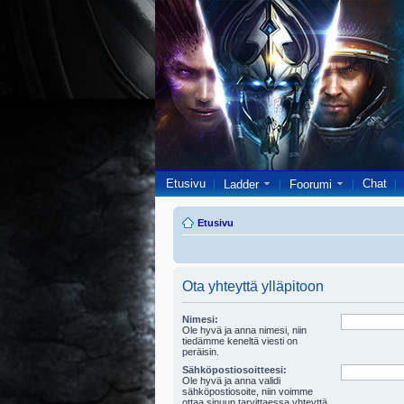
Etusivu
Chat
Ladder
Foorumi
Etusivu
Ota yhteyttä ylläpitoon
Nimesi:
Ole hyvä ja anna nimesi, niin
tiedämme keneltä viesti on
peräisin.
Sähköpostiosoitteesi:
Ole hyvä ja anna validi
sähköpostiosoite, niin voimme
ottaa sinuun tarvittaessa yhteyttä.