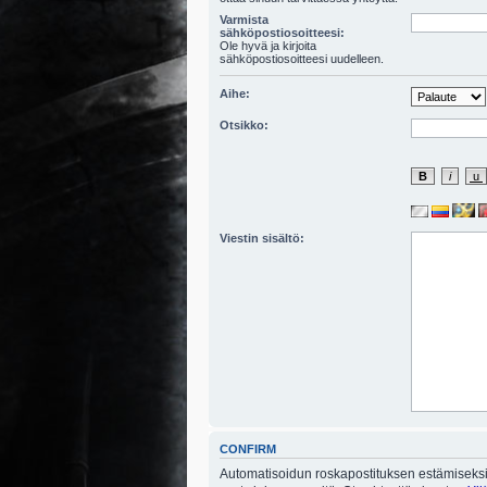
Varmista
sähköpostiosoitteesi:
Ole hyvä ja kirjoita
sähköpostiosoitteesi uudelleen.
Aihe:
Otsikko:
Viestin sisältö:
CONFIRM
Automatisoidun roskapostituksen estämiseksi