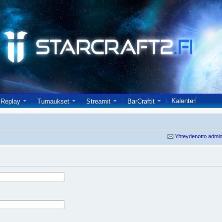
Kalenteri
Replay
Turnaukset
Streamit
BarCraftit
Yhteydenotto admin