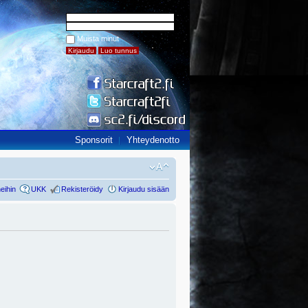
Muista minut
Sponsorit
Yhteydenotto
eihin
UKK
Rekisteröidy
Kirjaudu sisään