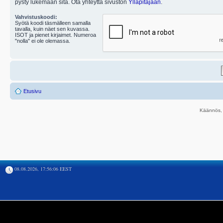
pysty lukemaan sitä. Ota yhteyttä sivuston
Ylläpitäjään
.
Vahvistuskoodi:
Syötä koodi täsmälleen samalla
tavalla, kuin näet sen kuvassa.
ISOT ja pienet kirjaimet. Numeroa
"nolla" ei ole olemassa.
Etusivu
Käännös, 
08.08.2026, 17:56:06 EEST