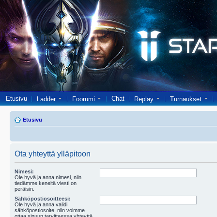
Etusivu
Chat
Ladder
Foorumi
Replay
Turnaukset
Etusivu
Ota yhteyttä ylläpitoon
Nimesi:
Ole hyvä ja anna nimesi, niin
tiedämme keneltä viesti on
peräisin.
Sähköpostiosoitteesi:
Ole hyvä ja anna validi
sähköpostiosoite, niin voimme
ottaa sinuun tarvittaessa yhteyttä.