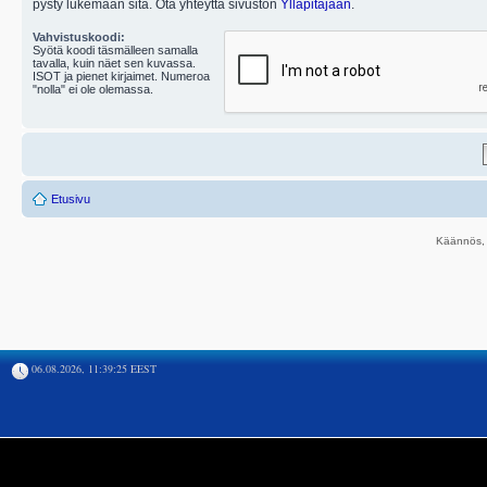
pysty lukemaan sitä. Ota yhteyttä sivuston
Ylläpitäjään
.
Vahvistuskoodi:
Syötä koodi täsmälleen samalla
tavalla, kuin näet sen kuvassa.
ISOT ja pienet kirjaimet. Numeroa
"nolla" ei ole olemassa.
Etusivu
Käännös, 
06.08.2026, 11:39:25 EEST