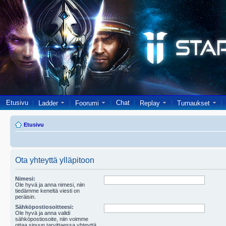
Etusivu
Chat
Ladder
Foorumi
Replay
Turnaukset
Etusivu
Ota yhteyttä ylläpitoon
Nimesi:
Ole hyvä ja anna nimesi, niin
tiedämme keneltä viesti on
peräisin.
Sähköpostiosoitteesi:
Ole hyvä ja anna validi
sähköpostiosoite, niin voimme
ottaa sinuun tarvittaessa yhteyttä.