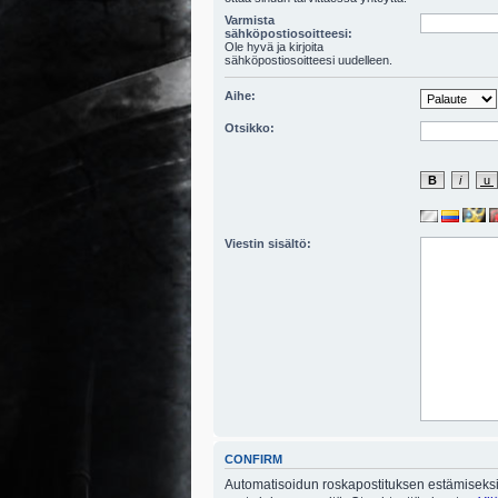
Varmista
sähköpostiosoitteesi:
Ole hyvä ja kirjoita
sähköpostiosoitteesi uudelleen.
Aihe:
Otsikko:
Viestin sisältö:
CONFIRM
Automatisoidun roskapostituksen estämiseksi