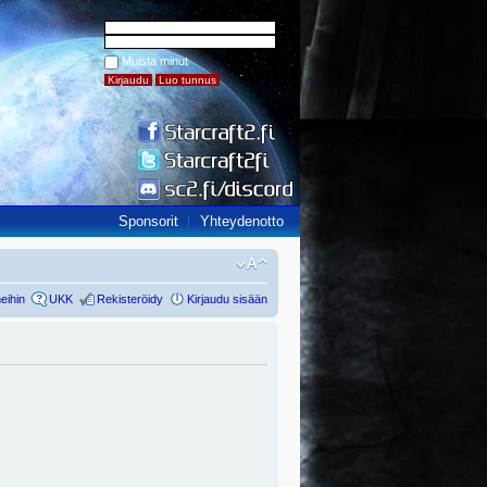
Muista minut
Sponsorit
Yhteydenotto
eihin
UKK
Rekisteröidy
Kirjaudu sisään