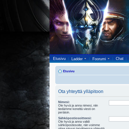
Etusivu
Chat
Ladder
Foorumi
Etusivu
Ota yhteyttä ylläpitoon
Nimesi:
Ole hyvä ja anna nimesi, niin
tiedämme keneltä viesti on
peräisin.
Sähköpostiosoitteesi:
Ole hyvä ja anna validi
sähköpostiosoite, niin voimme
ottaa sinuun tarvittaessa yhteyttä.