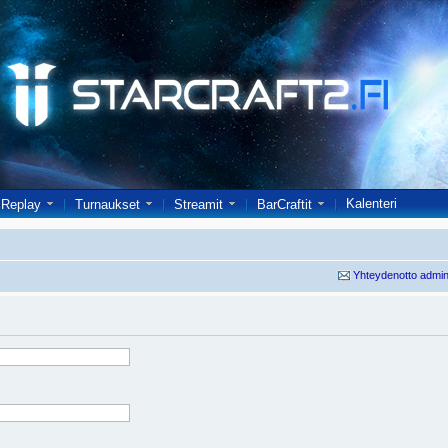
Kalenteri
Replay
Turnaukset
Streamit
BarCraftit
Yhteydenotto admin