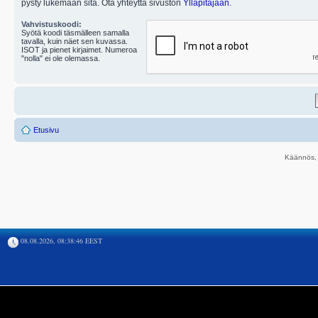
pysty lukemaan sitä. Ota yhteyttä sivuston
Ylläpitäjään
.
Vahvistuskoodi:
Syötä koodi täsmälleen samalla
tavalla, kuin näet sen kuvassa.
ISOT ja pienet kirjaimet. Numeroa
"nolla" ei ole olemassa.
Etusivu
Käännös, 
08.08.2026, 08:38:46 EEST