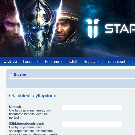
Etusivu
Chat
Ladder
Foorumi
Replay
Turnaukset
Etusivu
Ota yhteyttä ylläpitoon
Nimesi:
Ole hyvä ja anna nimesi, niin
tiedämme keneltä viesti on
peräisin.
Sähköpostiosoitteesi:
Ole hyvä ja anna validi
sähköpostiosoite, niin voimme
ottaa sinuun tarvittaessa yhteyttä.