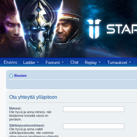
Etusivu
Chat
Ladder
Foorumi
Replay
Turnaukset
Etusivu
Ota yhteyttä ylläpitoon
Nimesi:
Ole hyvä ja anna nimesi, niin
tiedämme keneltä viesti on
peräisin.
Sähköpostiosoitteesi:
Ole hyvä ja anna validi
sähköpostiosoite, niin voimme
ottaa sinuun tarvittaessa yhteyttä.