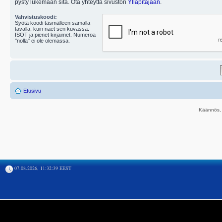
pysty lukemaan sitä. Ota yhteyttä sivuston
Ylläpitäjään
.
Vahvistuskoodi:
Syötä koodi täsmälleen samalla
tavalla, kuin näet sen kuvassa.
ISOT ja pienet kirjaimet. Numeroa
"nolla" ei ole olemassa.
Etusivu
Käännös, 
07.08.2026, 11:32:39 EEST