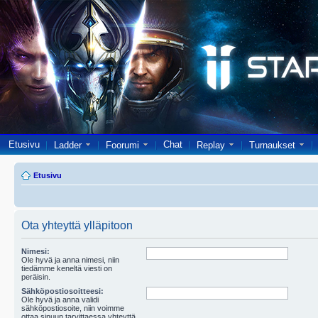
Etusivu
Chat
Ladder
Foorumi
Replay
Turnaukset
Etusivu
Ota yhteyttä ylläpitoon
Nimesi:
Ole hyvä ja anna nimesi, niin
tiedämme keneltä viesti on
peräisin.
Sähköpostiosoitteesi:
Ole hyvä ja anna validi
sähköpostiosoite, niin voimme
ottaa sinuun tarvittaessa yhteyttä.