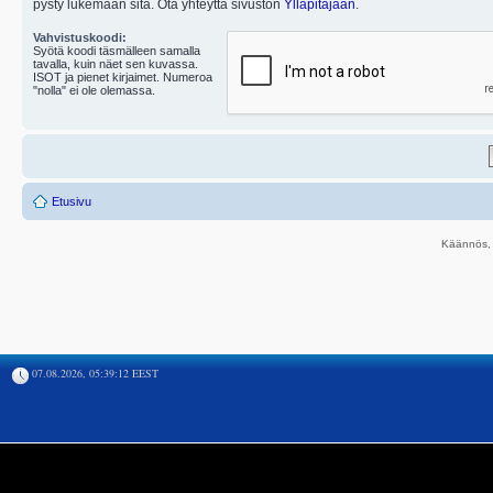
pysty lukemaan sitä. Ota yhteyttä sivuston
Ylläpitäjään
.
Vahvistuskoodi:
Syötä koodi täsmälleen samalla
tavalla, kuin näet sen kuvassa.
ISOT ja pienet kirjaimet. Numeroa
"nolla" ei ole olemassa.
Etusivu
Käännös, 
07.08.2026, 05:39:12 EEST