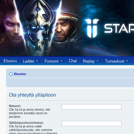
Etusivu
Chat
Ladder
Foorumi
Replay
Turnaukset
Etusivu
Ota yhteyttä ylläpitoon
Nimesi:
Ole hyvä ja anna nimesi, niin
tiedämme keneltä viesti on
peräisin.
Sähköpostiosoitteesi:
Ole hyvä ja anna validi
sähköpostiosoite, niin voimme
ottaa sinuun tarvittaessa yhteyttä.