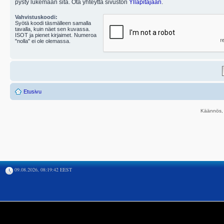
pysty lukemaan sitä. Ota yhteyttä sivuston
Ylläpitäjään
.
Vahvistuskoodi:
Syötä koodi täsmälleen samalla
tavalla, kuin näet sen kuvassa.
ISOT ja pienet kirjaimet. Numeroa
"nolla" ei ole olemassa.
Etusivu
Käännös, 
09.08.2026, 08:19:42 EEST