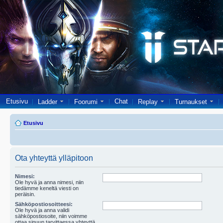
Etusivu
Chat
Ladder
Foorumi
Replay
Turnaukset
Etusivu
Ota yhteyttä ylläpitoon
Nimesi:
Ole hyvä ja anna nimesi, niin
tiedämme keneltä viesti on
peräisin.
Sähköpostiosoitteesi:
Ole hyvä ja anna validi
sähköpostiosoite, niin voimme
ottaa sinuun tarvittaessa yhteyttä.