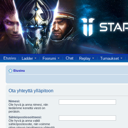
Etusivu
Chat
Ladder
Foorumi
Replay
Turnaukset
Etusivu
Ota yhteyttä ylläpitoon
Nimesi:
Ole hyvä ja anna nimesi, niin
tiedämme keneltä viesti on
peräisin.
Sähköpostiosoitteesi:
Ole hyvä ja anna validi
sähköpostiosoite, niin voimme
ottaa sinuun tarvittaessa yhteyttä.