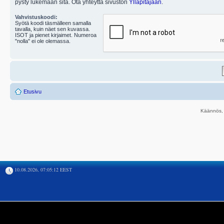
pysty lukemaan sitä. Ota yhteyttä sivuston
Ylläpitäjään
.
Vahvistuskoodi:
Syötä koodi täsmälleen samalla
tavalla, kuin näet sen kuvassa.
ISOT ja pienet kirjaimet. Numeroa
"nolla" ei ole olemassa.
Etusivu
Käännös, 
10.08.2026, 07:05:12 EEST