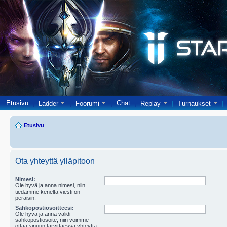
Etusivu
Chat
Ladder
Foorumi
Replay
Turnaukset
Etusivu
Ota yhteyttä ylläpitoon
Nimesi:
Ole hyvä ja anna nimesi, niin
tiedämme keneltä viesti on
peräisin.
Sähköpostiosoitteesi:
Ole hyvä ja anna validi
sähköpostiosoite, niin voimme
ottaa sinuun tarvittaessa yhteyttä.