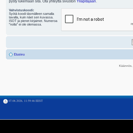
pysty lukemaan sitä. Ota yhteyttä sivuston
Ylläpitäjään
.
Vahvistuskoodi:
Syötä koodi täsmälleen samalla
tavalla, kuin näet sen kuvassa.
ISOT ja pienet kirjaimet. Numeroa
"nolla" ei ole olemassa.
Etusivu
Käännös, 
07.08.2026, 11:59:46 EEST