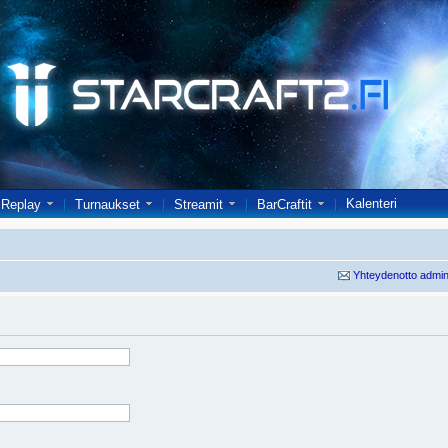
Kalenteri
Replay
Turnaukset
Streamit
BarCraftit
Yhteydenotto admin