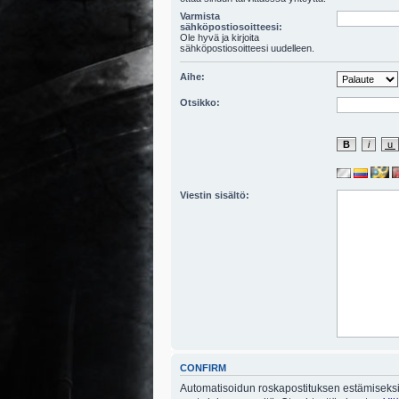
Varmista
sähköpostiosoitteesi:
Ole hyvä ja kirjoita
sähköpostiosoitteesi uudelleen.
Aihe:
Otsikko:
Viestin sisältö:
CONFIRM
Automatisoidun roskapostituksen estämiseksi