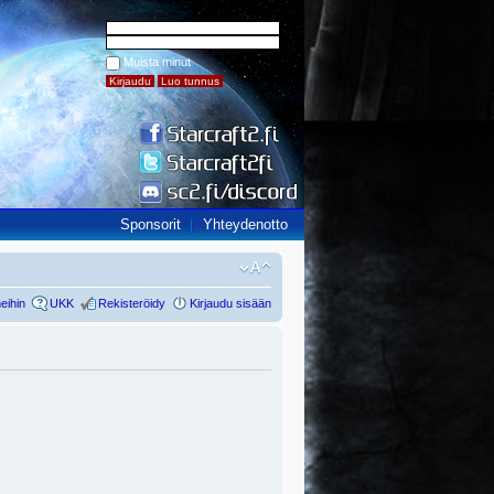
Muista minut
Sponsorit
Yhteydenotto
eihin
UKK
Rekisteröidy
Kirjaudu sisään