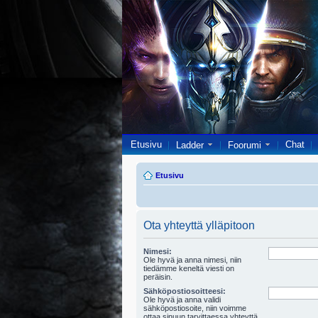
Etusivu
Chat
Ladder
Foorumi
Etusivu
Ota yhteyttä ylläpitoon
Nimesi:
Ole hyvä ja anna nimesi, niin
tiedämme keneltä viesti on
peräisin.
Sähköpostiosoitteesi:
Ole hyvä ja anna validi
sähköpostiosoite, niin voimme
ottaa sinuun tarvittaessa yhteyttä.