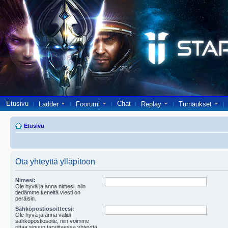
Etusivu
Chat
Ladder
Foorumi
Replay
Turnaukset
Etusivu
Ota yhteyttä ylläpitoon
Nimesi:
Ole hyvä ja anna nimesi, niin
tiedämme keneltä viesti on
peräisin.
Sähköpostiosoitteesi:
Ole hyvä ja anna validi
sähköpostiosoite, niin voimme
ottaa sinuun tarvittaessa yhteyttä.