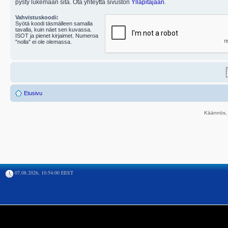
pysty lukemaan sitä. Ota yhteyttä sivuston
Ylläpitäjään
.
Vahvistuskoodi:
Syötä koodi täsmälleen samalla
tavalla, kuin näet sen kuvassa.
ISOT ja pienet kirjaimet. Numeroa
"nolla" ei ole olemassa.
Etusivu
Käännös, 
07.08.2026, 10:54:00 EEST