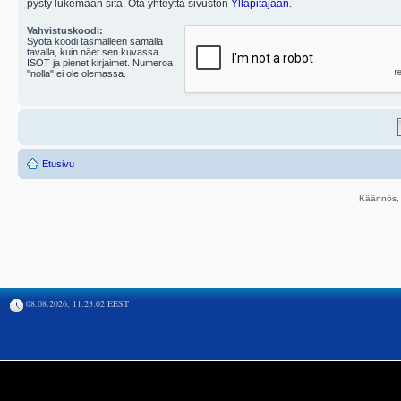
pysty lukemaan sitä. Ota yhteyttä sivuston
Ylläpitäjään
.
Vahvistuskoodi:
Syötä koodi täsmälleen samalla
tavalla, kuin näet sen kuvassa.
ISOT ja pienet kirjaimet. Numeroa
"nolla" ei ole olemassa.
Etusivu
Käännös, 
08.08.2026, 11:23:02 EEST