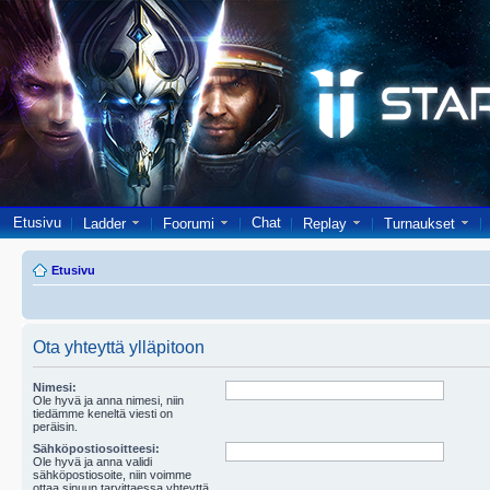
Etusivu
Chat
Ladder
Foorumi
Replay
Turnaukset
Etusivu
Ota yhteyttä ylläpitoon
Nimesi:
Ole hyvä ja anna nimesi, niin
tiedämme keneltä viesti on
peräisin.
Sähköpostiosoitteesi:
Ole hyvä ja anna validi
sähköpostiosoite, niin voimme
ottaa sinuun tarvittaessa yhteyttä.